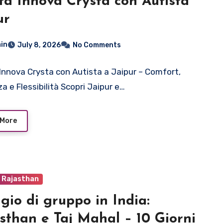
ta Innova Crysta con Autista
ur
in
July 8, 2026
No Comments
Innova Crysta con Autista a Jaipur – Comfort,
a e Flessibilità Scopri Jaipur e…
 More
o Rajasthan
gio di gruppo in India:
sthan e Taj Mahal – 10 Giorni