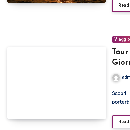
Read
Viaggi
Tour
Gior
adm
Scopri i
porterà
Read