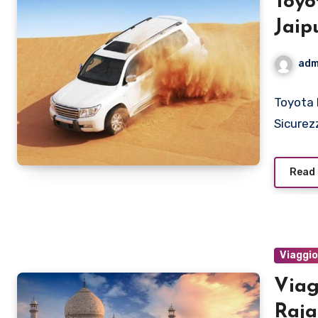
Toyo
Jaip
adm
Toyota 
Sicurezz
Read
Viaggi
Viag
Raja