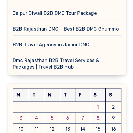
Jaipur Diwali B2B DMC Tour Package
B2B Rajasthan DMC – Best B2B DMC Ghummo
B2B Travel Agency in Jaipur DMC
Dmc Rajasthan B2B Travel Services &
Packages | Travel B2B Hub
M
T
W
T
F
S
S
1
2
3
4
5
6
7
8
9
10
11
12
13
14
15
16