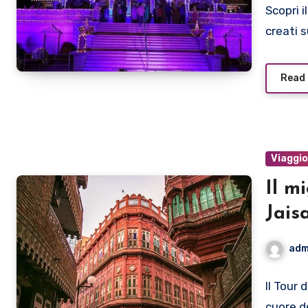
Scopri 
creati s
Read
Viaggi
Il m
Jais
adm
Il Tour 
cuore d