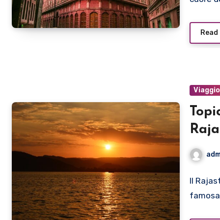
Read
Viaggi
Topi
Raja
adm
Il Rajas
famosa p