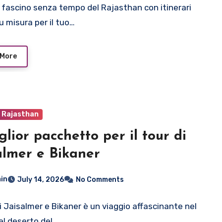
il fascino senza tempo del Rajasthan con itinerari
u misura per il tuo…
 More
o Rajasthan
iglior pacchetto per il tour di
almer e Bikaner
in
July 14, 2026
No Comments
di Jaisalmer e Bikaner è un viaggio affascinante nel
el deserto del…