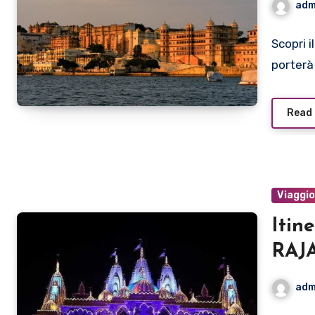
adm
Scopri i
porterà
Read
Viaggi
Itin
RAJ
adm