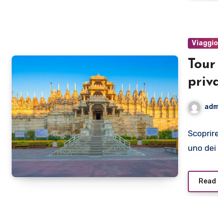
Viaggi
Tour
priv
adm
Scoprir
uno dei
Read