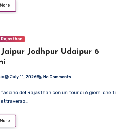
 More
o Rajasthan
 Jaipur Jodhpur Udaipur 6
ni
in
July 11, 2026
No Comments
l fascino del Rajasthan con un tour di 6 giorni che ti
 attraverso…
 More