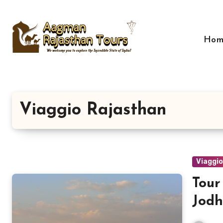
Skip
to
content
Hom
Viaggio Rajasthan
Viaggi
Tour
Jodh